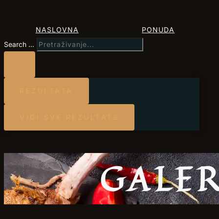
NASLOVNA
PONUDA
Search ...
REZULTATA
VIDI SVE REZULTATE
GALER