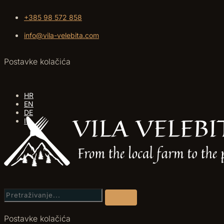
+385 98 572 858
info@vila-velebita.com
Postavke kolačića
HR
EN
DE
IT
Postavke kolačića