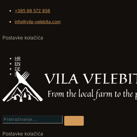
+385 98 572 858
info@vila-velebita.com
Postavke kolačića
HR
EN
DE
IT
Postavke kolačića